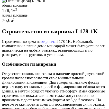
общая площадь:
2
178,4
м
жилая площадь:
2
76,6
м
Строительство из кирпича I-178-1K
Строительство дома из
кирпича
I-178-1K. Небольшой,
компактный в плане дом с мансардой может быть установлен
практически на любых участках, различающихся и по
размерам, и по грунтовым условиям.
Особенности планировки
Отсутствие цокольного этажа и наличие простой двускатной
кровли позволяют возвести его с минимальными
финансовыми вложениями. Два эркера на главном фасаде
играют одну из главных ролей в формировании облика всего
здания, а внутри создают уютную атмосферу. Имея скромные
строительные показатели, в коттедже могут постоянно
проживать с достаточным комфортом от 3 до 5 человек. На
первом этаже проекта дома для восстановления сил и отдыха
предусмотрен небольшой релаксационный комплекс с сауной
,