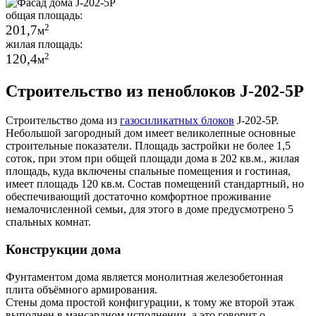
общая площадь:
2
201,7
м
жилая площадь:
2
120,4
м
Строительство из пеноблоков J-202-5P
Строительство дома из
газосиликатных блоков
J-202-5P.
Небольшой загородный дом имеет великолепные основные
строительные показатели. Площадь застройки не более 1,5
соток, при этом при общей площади дома в 202 кв.м., жилая
площадь, куда включены спальные помещения и гостиная,
имеет площадь 120 кв.м. Состав помещений стандартный, но
обеспечивающий достаточно комфортное проживание
немалочисленной семьи, для этого в доме предусмотрено 5
спальных комнат.
Конструкции дома
Фунтаментом дома является монолитная железобетонная
плита объёмного армирования.
Стены дома простой конфигурации, к тому же второй этаж
выполнен в мансардном исполнении, а это говорит о